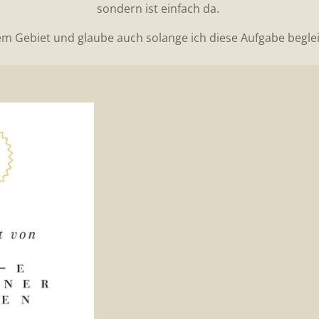
sondern ist einfach da.
em Gebiet und glaube auch solange ich diese Aufgabe beglei